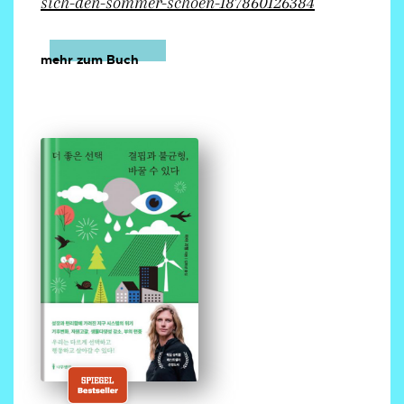
sich-den-sommer-schoen-187860126384
mehr zum Buch