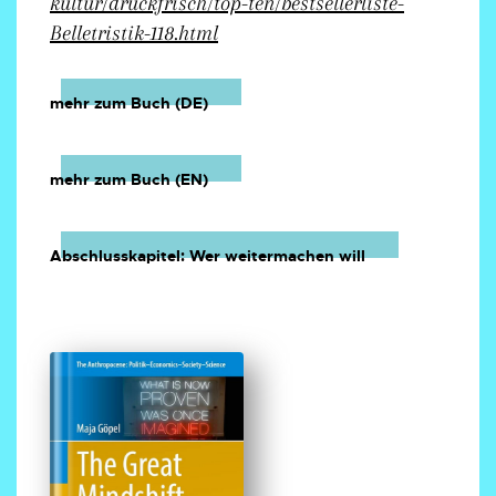
kultur/druckfrisch/top-ten/bestsellerliste-
Belletristik-118.html
mehr zum Buch (DE)
mehr zum Buch (EN)
Abschlusskapitel: Wer weitermachen will