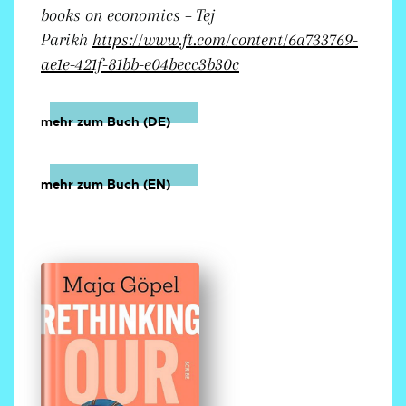
books on economics – Tej
Parikh
https://www.ft.com/content/6a733769-
ae1e-421f-81bb-e04becc3b30c
mehr zum Buch (DE)
mehr zum Buch (EN)